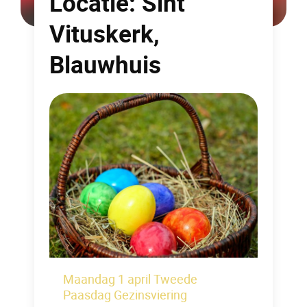
Locatie:
Sint
Vituskerk,
Blauwhuis
Maandag 1 april Tweede
Paasdag Gezinsviering