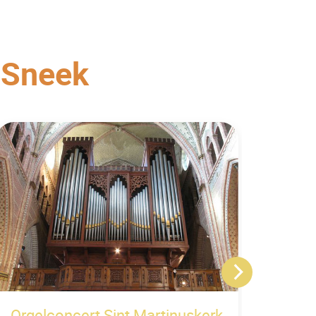
n
Sneek
Orgelconcert Sint Martinuskerk