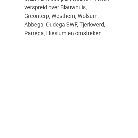
verspreid over Blauwhuis,
Greonterp, Westhem, Wolsum,
Abbega, Oudega SWF, Tjerkwerd,
Parrega, Hieslum en omstreken.
Blauwhuis en omstreken is een
actieve gemeenschap met veel
verenigingen en vrijwilligers. Veel
van deze verenigingen en
activiteiten zijn ooit ontstaan vanuit
de kerk zoals de merke, tuinfeest,
carnaval en de voetbalclub. Maar
ook instanties zoals de St
Gregoriusschool, jeugdhuis Sie-Sa
en verzorgingshuis It Teatskehûs
zijn met hulp van het kerkbestuur