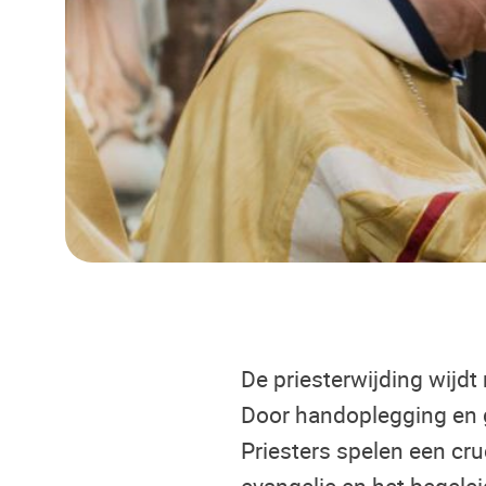
De priesterwijding wijd
Door handoplegging en g
Priesters spelen een cru
evangelie en het begelei