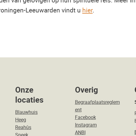
roningen-Leeuwarden vindt u
hier
.
Onze
Overig
locaties
Begraafplaatsreglem
ent
Blauwhuis
Facebook
Heeg
Instagram
Reahûs
ANBI
Sneek