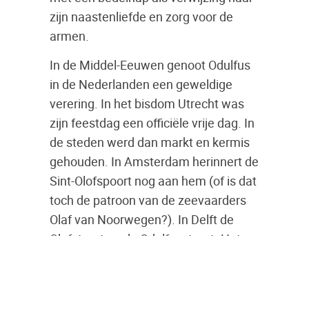
zijn naastenliefde en zorg voor de
armen.
In de Middel-Eeuwen genoot Odulfus
in de Nederlanden een geweldige
verering. In het bisdom Utrecht was
zijn feestdag een officiële vrije dag. In
de steden werd dan markt en kermis
gehouden. In Amsterdam herinnert de
Sint-Olofspoort nog aan hem (of is dat
toch de patroon van de zeevaarders
Olaf van Noorwegen?). In Delft de
Olofstraat en de Odulfusstraat. Het
was op zijn feestdag dat in het jaar
1327 de blinde Mechteld uit de Den
Haag tijdens de opheffing van de