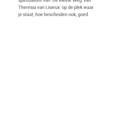
spiritualiteit van ‘De Kleine Weg’ van
Theresia van Lisieux: op de plek waar
je staat, hoe bescheiden ook, goed
doen; liefde laten gelden. Hij geeft er
zelf voorbeeld op voorbeeld van. Maar
zijn pastoor kan zijn werkwijze niet
waarderen. Weer krijgt Poppe een
inzinking.
In 1918 wordt hij overgeplaatst naar
Moerzeke om er rector te worden van
het karmelietessenklooster. Een half
jaar later krijgt hij een zware
hartaanval. Een maand later nog één.
Voorlopig is hij aan bed gekluisterd.
Zijn dag zal gevuld worden met
gebed, gesprekken en het schrijven