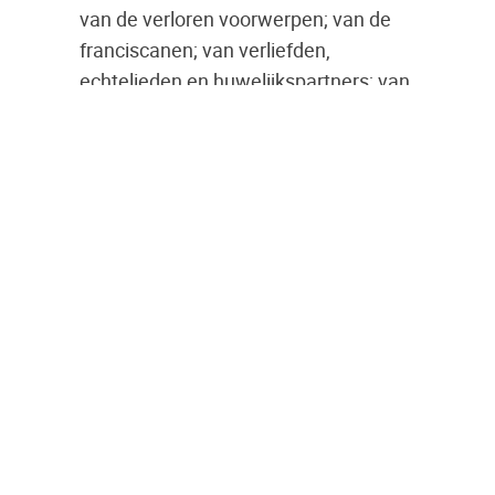
van de verloren voorwerpen; van de
franciscanen; van verliefden,
echtelieden en huwelijkspartners; van
vrouwen en kinderen; van de armen;
van de reizigers; van bakkers
(Antoniusbrood), en van
bergbewoners. Zijn voorspraak wordt
ingeroepen voor een voorspoedige
bevalling, tegen onvruchtbaarheid,
koorts, en veeziekten; tegen
schipbreuk, oorlogsellende en tegen
de pest. Daarnaast geldt hij als
patroon voor helpers in de nood en
van de huisdieren paard en ezel (de
laatste vanwege het hostiewonder).
In vroeger tijden was de dinsdag