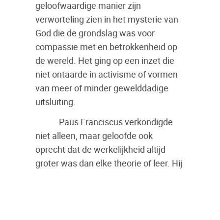
geloofwaardige manier zijn
verworteling zien in het mysterie van
God die de grondslag was voor
compassie met en betrokkenheid op
de wereld. Het ging op een inzet die
niet ontaarde in activisme of vormen
van meer of minder gewelddadige
uitsluiting.
Paus Franciscus verkondigde
niet alleen, maar geloofde ook
oprecht dat de werkelijkheid altijd
groter was dan elke theorie of leer. Hij
toonde dit als een Godgegeven
genade waardoor we in vertrouwen
voort kunnen gaan, ook al hebben wij
niet helder voor ogen waar wij zullen