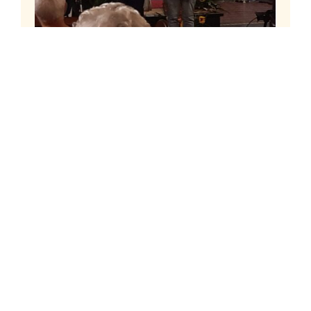
de
Sneekweekconcert
Sneek
4 augustus 2026
Maandagavond 3 augustus was het
jaarlijkse Sneekweekconcert in de Sint
Martinuskerk aan de Singel. Een mooi
en afwisselend programma met
en
orgelmuziek en zang. De organisten
ron,
deze avond waren Frits Haa