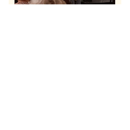
k
Sneekweekconcert
Sneek
4 augustus 2026
ring
Maandagavond 3 augustus was het
er
jaarlijkse Sneekweekconcert in de Sint
Martinuskerk aan de Singel. Een mooi
en afwisselend programma met
orgelmuziek en zang. De organisten
deze avond waren Frits Haa