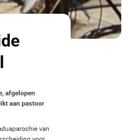
ide
l
e, afgelopen
eikt aan pastoor
Paduaparochie van
rscheiding voor