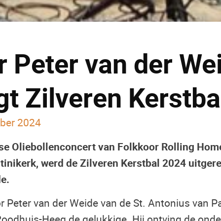
r Peter van der We
t Zilveren Kerstba
ber 2024
jkse Oliebollenconcert van Folkkoor Rolling Hom
tinikerk, werd de Zilveren Kerstbal 2024 uitger
de.
or Peter van der Weide van de St. Antonius van 
oodhuis-Heeg de gelukkige. Hij ontving de onde