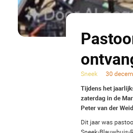
Pastoo
ontvang
Sneek
30 decem
Tijdens het jaarli
zaterdag in de Mar
Peter van der Wei
Dit jaar was pasto
Sneek-Blauwhuis-R