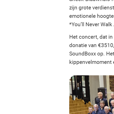
zijn grote verdien
emotionele hoogte
*You’ll Never Walk 
Het concert, dat i
donatie van €3510,
SoundBoxx op. Het
kippenvelmoment e