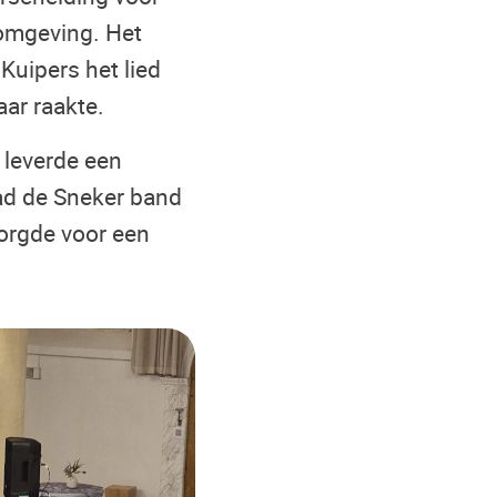
 omgeving. Het
uipers het lied
aar raakte.
 leverde een
rad de Sneker band
orgde voor een