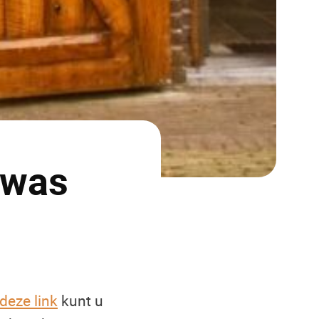
 was
deze link
kunt u