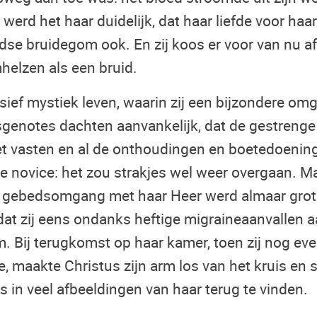
erd het haar duidelijk, dat haar liefde voor haa
dse bruidegom ook. En zij koos er voor van nu af
elzen als een bruid.
nsief mystiek leven, waarin zij een bijzondere o
sgenotes dachten aanvankelijk, dat de gestrenge 
et vasten en al de onthoudingen en boetedoenin
 novice: het zou strakjes wel weer overgaan. M
 gebedsomgang met haar Heer werd almaar groter
dat zij eens ondanks heftige migraineaanvallen a
 Bij terugkomst op haar kamer, toen zij nog eve
e, maakte Christus zijn arm los van het kruis en 
 in veel afbeeldingen van haar terug te vinden.