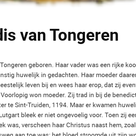
dis van Tongeren
n Tongeren geboren. Haar vader was een rijke k
unstig huwelijk in gedachten. Haar moeder daare
geestelijk leven bij en wees haar erop, dat zij eve
 Voorlopig won moeder. Zij trad in bij de benedic
ter te Sint-Truiden, 1194. Maar er kwamen huwel
 Lutgart bleek er niet ongevoelig voor. Toen zij 
k was, verscheen haar Christus naast hem, zoals
ensweg aan toe was: het bloed stroomde uit zijn 