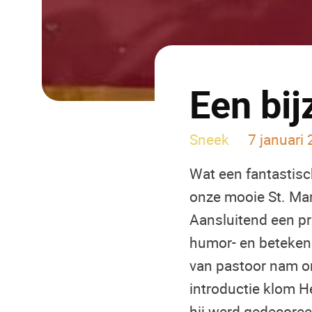
Een bij
Sneek
7 januari
Wat een fantastisc
onze mooie St. Ma
Aansluitend een p
humor- en betekeni
van pastoor nam o
introductie klom H
hij werd gedecoree