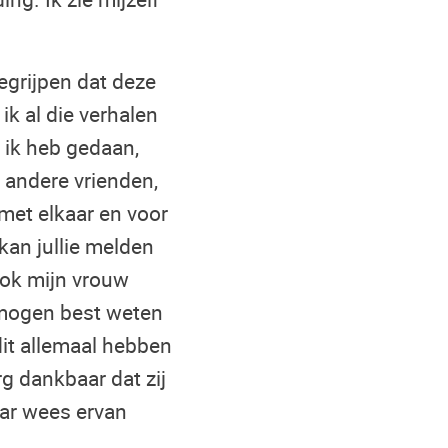
grijpen dat deze
k al die verhalen
t ik heb gedaan,
e andere vrienden,
d met elkaar en voor
kan jullie melden
Ook mijn vrouw
e mogen best weten
dit allemaal hebben
rg dankbaar dat zij
aar wees ervan