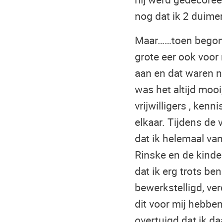
nog dat ik 2 duime
Maar……toen begon 
grote eer ook voor
aan en dat waren no
was het altijd mooi
vrijwilligers , kenn
elkaar. Tijdens de 
dat ik helemaal va
Rinske en de kinder
dat ik erg trots be
bewerkstelligd, ver
dit voor mij hebbe
overtuigd dat ik d