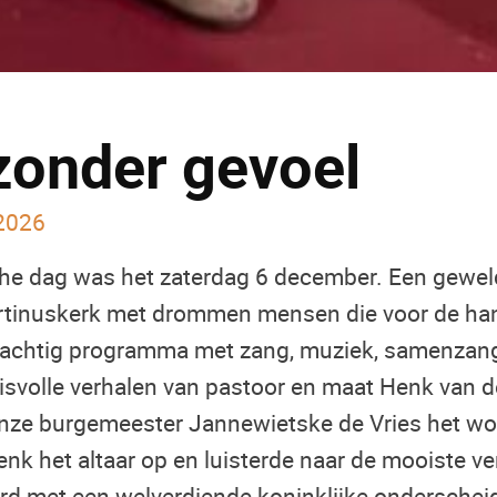
zonder gevoel
 2026
he dag was het zaterdag 6 december. Een geweld
rtinuskerk met drommen mensen die voor de h
rachtig programma met zang, muziek, samenzang 
svolle verhalen van pastoor en maat Henk van d
nze burgemeester Jannewietske de Vries het wo
enk het altaar op en luisterde naar de mooiste v
rd met een welverdiende koninklijke onderscheidi