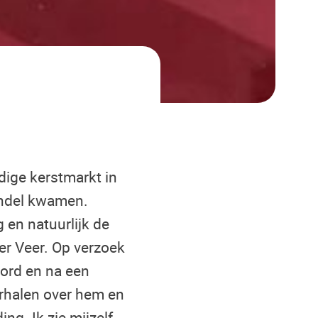
ige kerstmarkt in
andel kwamen.
en natuurlijk de
er Veer. Op verzoek
ord en na een
erhalen over hem en
ng. Ik zie mijzelf