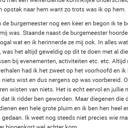
n opstak naar hem want zo trots was ik op hem.
de burgemeester nog een keer en begon ik te be
 mij was. Staande naast de burgemeester hoorde i
gal wat en ik herinnerde ze mij ook. In alles wa
, was het altijd geweldig op dit te doen met al di
issen bij evenementen, activiteiten etc. etc. Altij
verhalen had ik het zweet op het voorhoofd en ik 
n niets wist en dus nergens op was voorbereid. 
en wisten van niets. Het is echt eervol en julli
n dat ik ridder ben geworden. Maar diegenen die 
dienen een hele grote pluim en ik ben hen heel e
n gedaan. Ik weet nog steeds niet precies wie m
aar binnenkort wel achter kom.