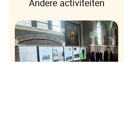
Andere activiteiten
eek
Sint Vituskerk Blauwhuis
Tentoonstelling 125 jaar Dragers
Vereniging
Open tijdens Tsjerkepaad iedere
zaterdagmiddag