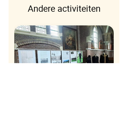
Andere activiteiten
eek
Sint Vituskerk Blauwhuis
Tentoonstelling 125 jaar Dragers
Vereniging
Open tijdens Tsjerkepaad iedere