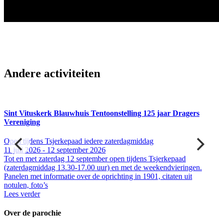
Andere activiteiten
Sint Vituskerk Blauwhuis Tentoonstelling 125 jaar Dragers
Vereniging
Open tijdens Tsjerkepaad iedere zaterdagmiddag
11 juli 2026 - 12 september 2026
Tot en met zaterdag 12 september open tijdens Tsjerkepaad
.
(zaterdagmiddag 13.30-17.00 uur) en met de weekendvieringen.
t
Panelen met informatie over de oprichting in 1901, citaten uit
notulen, foto’s
Lees verder
Over de parochie