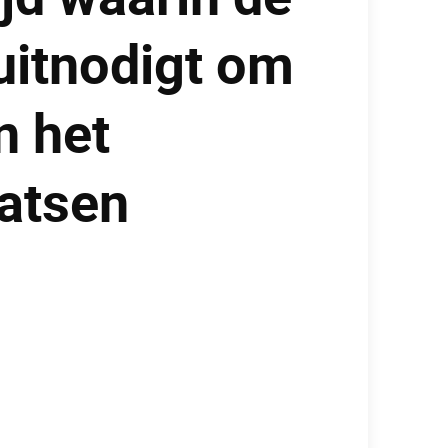
uitnodigt om
n het
aatsen