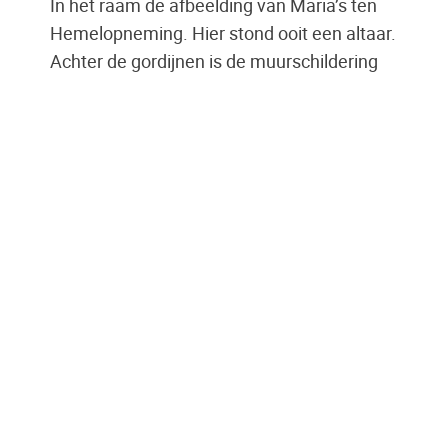
In het raam de afbeelding van Maria’s ten
Hemelopneming. Hier stond ooit een altaar.
Achter de gordijnen is de muurschildering
zichtbaar. Het Mariabeeld toont Maria als
Zetel van Wijsheid. Maria is gezeten, het
kind Jezus troont op haar schoot. Jezus is
de eeuwige Wijsheid, Maria is zijn troon.
Het Kind Jezus zegent met 3 vingers; de
goddelijke Drie-eenheid die Vader, Zoon en
Geest tezamen vormen. In de andere hand
het Johannes-evangelie met de tekst: Ik
ben de weg, de waarheid en het leven. Voor
met Mariabeeld de pilaren van de
voormalige communiebank.
Jozefkapel
Hier het beeld van Jozef, bruidegom van