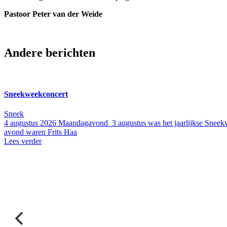
Pastoor Peter van der Weide
Andere berichten
Sneekweekconcert
Sneek
4 augustus 2026
Maandagavond 3 augustus was het jaarlijkse Sneekw
avond waren Frits Haa
Lees verder