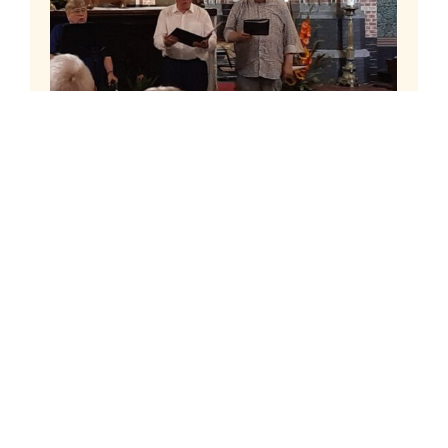
k
Sneekweekconcert
Sneek
4 augustus 2026
ring
Maandagavond 3 augustus was het
er
jaarlijkse Sneekweekconcert in de Sint
Martinuskerk aan de Singel. Een mooi
en afwisselend programma met
orgelmuziek en zang. De organisten
deze avond waren Frits Haa