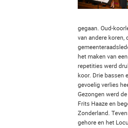
gegaan. Oud-koorl
van andere koren, 
gemeenteraadslede
het maken van een
repetities werd dr
koor. Drie bassen 
gevoelig verlies he
Gezongen werd de M
Frits Haaze en beg
Zonderland. Tevens
gehore en het Locu