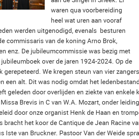
waren qua voorbereiding
heel wat uren aan vooraf
eden werden uitgenodigd, evenals besturen
de commissaris van de koning Arno Brok,
n enz. De jubileumcommissie was bezig met
 jubileumboek over de jaren 1924-2024. Op de
uk gerepeteerd. We kregen steun van vier zanger
en een alt. Dit was nodig omdat het ledenbestan
eft geleden door overlijden en ziekte van enkele 
issa Brevis in C van W.A. Mozart, onder leiding
eleid door onze organist Henk de Haan en trompe
 bracht het koor de Cantique de Jean Racine va
s Iste van Bruckner. Pastoor Van der Weide spr