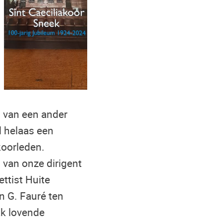
s van een ander
d helaas een
koorleden.
 van onze dirigent
ttist Huite
n G. Fauré ten
ak lovende