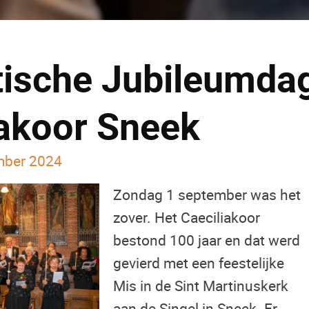
tische Jubileumdag
iakoor Sneek
mber 2024
Zondag 1 september was het
zover. Het Caeciliakoor
bestond 100 jaar en dat werd
gevierd met een feestelijke
Mis in de Sint Martinuskerk
aan de Singel in Sneek. Er