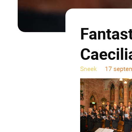
Fantas
Caecil
Sneek
17 septe