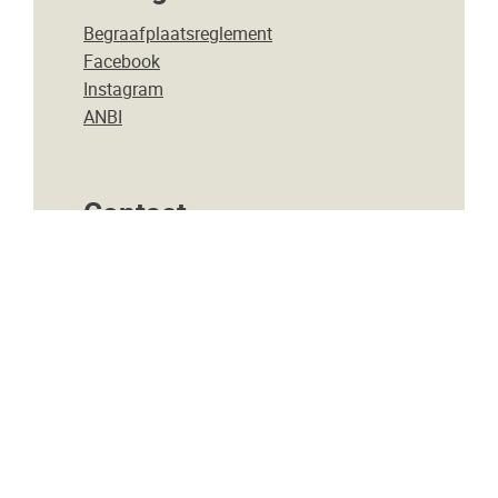
Begraafplaatsreglement
Facebook
Instagram
ANBI
Contact
Sint Antonius van Padua Parochie
Pastorie: Singel 64, 8601 AL Sneek
E-mail: secr@sintantoniusparochie.nl
Bekijk meer contactgegevens
Copyright © 2026 Parochie Sint Antonius van