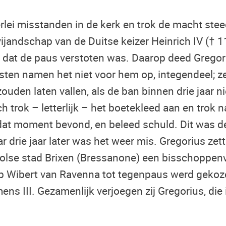
erlei misstanden in de kerk en trok de macht ste
vijandschap van de Duitse keizer Heinrich IV († 1
e dat de paus verstoten was. Daarop deed Gregori
sten namen het niet voor hem op, integendeel; ze
uden laten vallen, als de ban binnen drie jaar ni
h trok – letterlijk – het boetekleed aan en trok 
dat moment bevond, en beleed schuld. Dit was d
 drie jaar later was het weer mis. Gregorius zett
roolse stad Brixen (Bressanone) een bisschoppenv
p Wibert van Ravenna tot tegenpaus werd gekoz
ns III. Gezamenlijk verjoegen zij Gregorius, die 