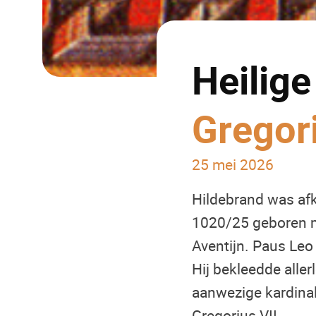
Heilige
Gregori
25 mei 2026
Hildebrand was afk
1020/25 geboren mo
Aventijn. Paus Leo
Hij bekleedde alle
aanwezige kardinal
Gregorius VII.