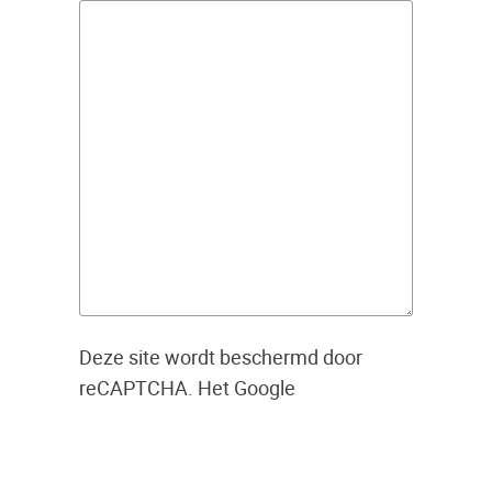
Deze site wordt beschermd door
reCAPTCHA. Het Google
Privacybeleid
en de Google
Servicevoorwaarden
zijn van
toepassing.