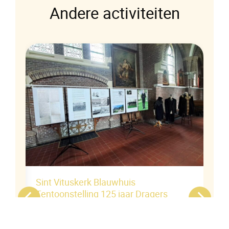
Andere activiteiten
eek
Sint Vituskerk Blauwhuis
Tentoonstelling 125 jaar Dragers
Vereniging
Open tijdens Tsjerkepaad iedere