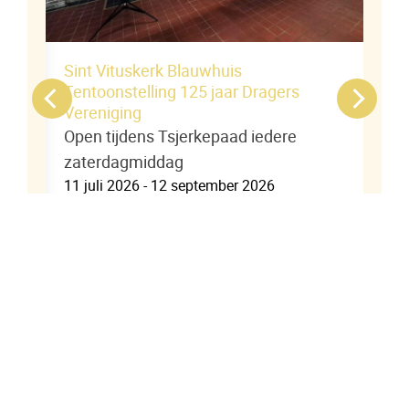
eek
Sint Vituskerk Blauwhuis
Tentoonstelling 125 jaar Dragers
Vereniging
Open tijdens Tsjerkepaad iedere
zaterdagmiddag
ring
11 juli 2026 - 12 september 2026
Tot en met zaterdag 12 september
er
open tijdens Tsjerkepaad
(zaterdagmiddag 13.30-17.00 uur) en
met de weekendvieringen. Panelen
met informatie over de oprichting in
1901, citaten uit notulen, foto’s