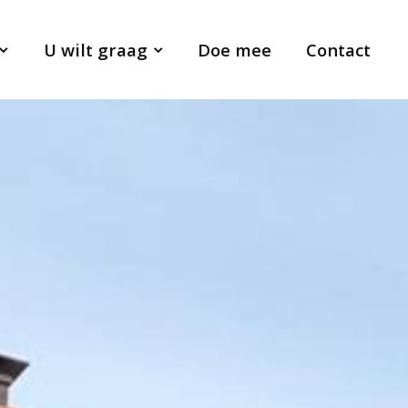
U wilt graag
Doe mee
Contact