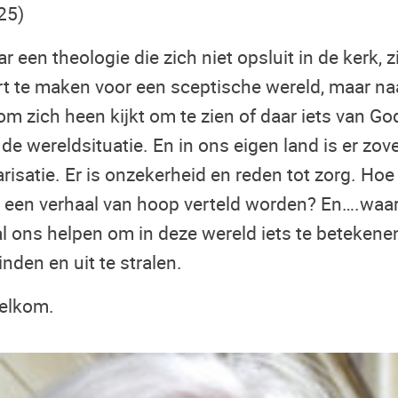
25)
 een theologie die zich niet opsluit in de kerk, z
t te maken voor een sceptische wereld, maar na
om zich heen kijkt om te zien of daar iets van God
r de wereldsituatie. En in ons eigen land is er zo
olarisatie. Er is onzekerheid en reden tot zorg. Ho
k een verhaal van hoop verteld worden? En….waa
l ons helpen om in deze wereld iets te betekenen
nden en uit te stralen.
welkom.