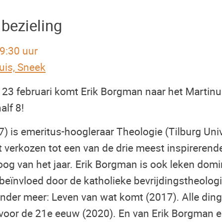
bezieling
19:30 uur
uis, Sneek
3 februari komt Erik Borgman naar het Martinus
alf 8!
) is emeritus-hoogleraar Theologie (Tilburg Univ
 verkozen tot een van de drie meest inspirerend
og van het jaar. Erik Borgman is ook leken domin
k beïnvloed door de katholieke bevrijdingstheolog
 onder meer: Leven van wat komt (2017). Alle din
 voor de 21e eeuw (2020). En van Erik Borgman e