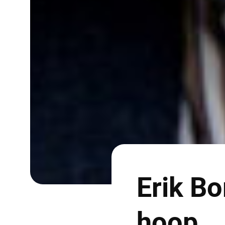
Erik B
hoop