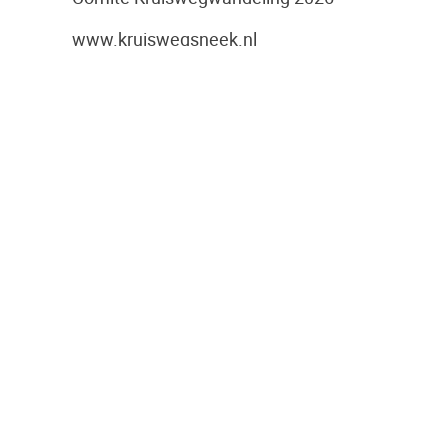
www.kruiswegsneek.nl
Foto, 2025: Groep deelnemers staat
stil bij statie in Evangelische
Boekhandel het Kompas
P.S. Binnenkort wordt er in Volendam
een podcast over het thema
‘Veerkracht’ opgenomen waaraan o.a.
pastoor Van der Weide aan deel zal
nemen. U kunt deze podcast via
www.kruiswegsneek.nl
terugluisteren.