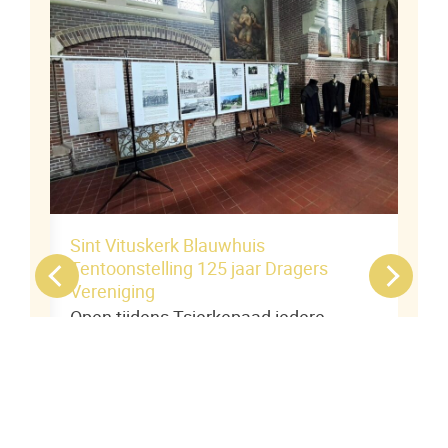
eek
Sint Vituskerk Blauwhuis
Tentoonstelling 125 jaar Dragers
Vereniging
Open tijdens Tsjerkepaad iedere
zaterdagmiddag
ring
11 juli 2026 - 12 september 2026
Tot en met zaterdag 12 september
er
open tijdens Tsjerkepaad