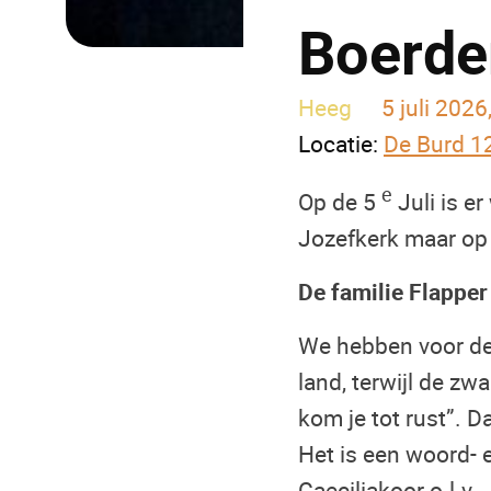
Boerder
Heeg
5 juli 2026
Locatie:
De Burd 1
e
Op de 5
Juli is er
Jozefkerk maar op 
De familie Flappe
We hebben voor de 
land, terwijl de zw
kom je tot rust”. 
Het is een woord-
Caeciliakoor o.l.v. 