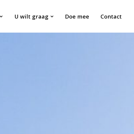
U wilt graag
Doe mee
Contact