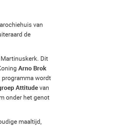
arochiehuis van
iteraard de
 Martinuskerk. Dit
 Koning
Arno Brok
Het programma wordt
groep Attitude
van
 om onder het genot
udige maaltijd,