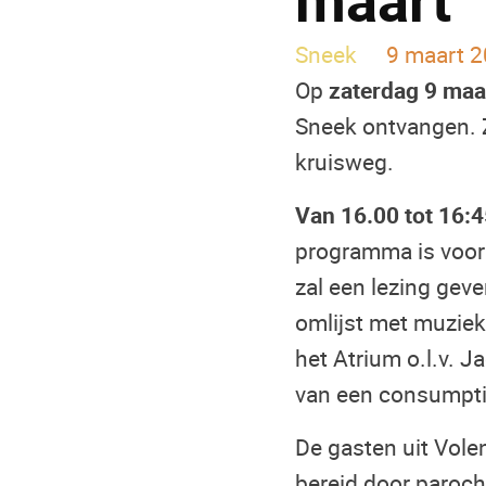
Sneek
9 maart 2
Op
zaterdag 9 maa
Sneek ontvangen. 
kruisweg.
Van 16.00 tot 16:4
programma is voor 
zal een lezing gev
omlijst met muzie
het Atrium o.l.v. 
van een consumptie
De gasten uit Vole
bereid door paroch