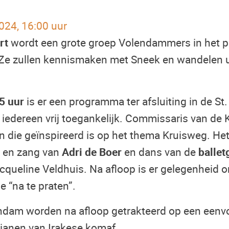
024, 16:00 uur
rt
wordt een grote groep Volendammers in het p
Ze zullen kennismaken met Sneek en wandelen u
5 uur
is er een programma ter afsluiting in de St.
iedereen vrij toegankelijk. Commissaris van de
en die geïnspireerd is op het thema Kruisweg. 
k en zang van
Adri de Boer
en dans van de
ballet
Jacqueline Veldhuis. Na afloop is er gelegenheid
 “na te praten”.
ndam worden na afloop getrakteerd op een eenvo
ianen van Irakese komaf.